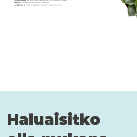
Ymmärrettävää
– puhumme asiakkaan kieltä ja teemme asioista helppoja.
Ketterää
– toimimme ripeästi, ilman byrokratiaa.
Laadukasta
– panostamme jokaiseen rekrytointiin kuin omaamme.
Haluaisitko