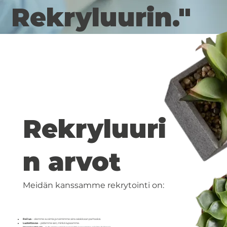
Rekryluurin."
Rekryluuri
n arvot
Meidän kanssamme rekrytointi on:
Reilua
– olemme avoimia ja toimimme aina asiakkaan parhaaksi.
Luotettavaa
– pidämme sen, minkä lupaamme.