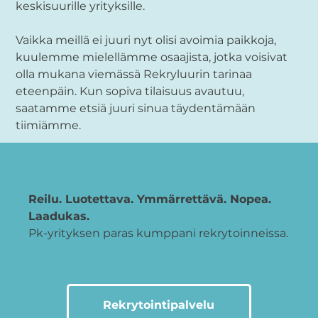
keskisuurille yrityksille.
Vaikka meillä ei juuri nyt olisi avoimia paikkoja,
kuulemme mielellämme osaajista, jotka voisivat
olla mukana viemässä Rekryluurin tarinaa
eteenpäin. Kun sopiva tilaisuus avautuu,
saatamme etsiä juuri sinua täydentämään
tiimiämme.
Reilu. Luotettava. Ymmärrettävä. Nopea.
Laadukas.
Pk-yrityksen paras kumppani rekrytoinneissa.
Rekrytointipalvelu