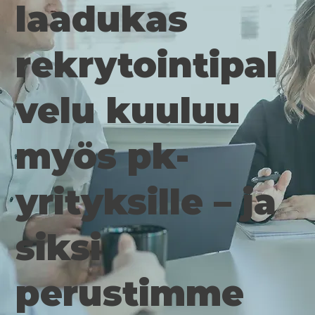
laadukas
rekrytointipal
velu kuuluu
myös pk-
yrityksille – ja
siksi
perustimme