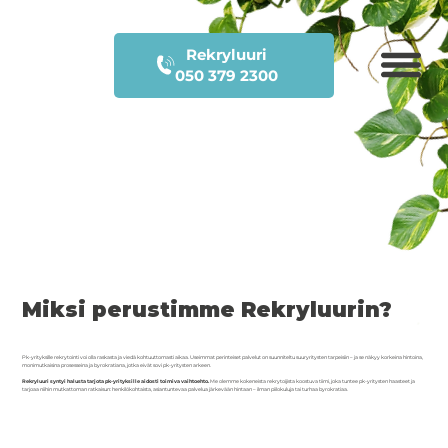
Rekryluuri
050 379 2300
Miksi perustimme Rekryluurin?
Pk-yrityksille rekrytointi voi olla raskasta ja viedä kohtuuttomasti aikaa. Useimmat perinteiset palvelut on suunniteltu suuryritysten tarpeisiin – ja se näkyy korkeina hintoina,
monimutkaisina prosesseina ja byrokratiana, jotka eivät sovi pk-yritysten arkeen.
Rekryluuri syntyi halusta tarjota pk-yrityksille aidosti toimiva vaihtoehto.
Me olemme kokeneista rekrytoijista koostuva tiimi, joka tuntee pk-yritysten haasteet ja
tarjoaa niihin mutkattoman ratkaisun: henkilökohtaista, asiantuntevaa palvelua järkevään hintaan – ilman piilokuluja tai turhaa byrokratiaa.