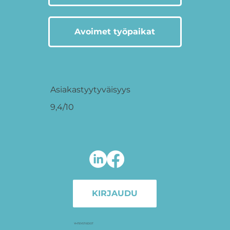
Avoimet työpaikat
Asiakastyytyväisyys
9,4/10
KIRJAUDU
YHTEYSTIEDOT