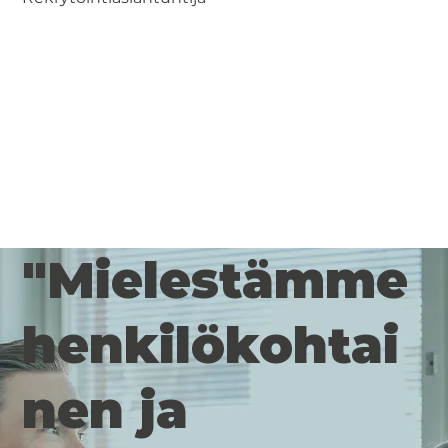
"Mielestämme
henkilökohtai
nen ja