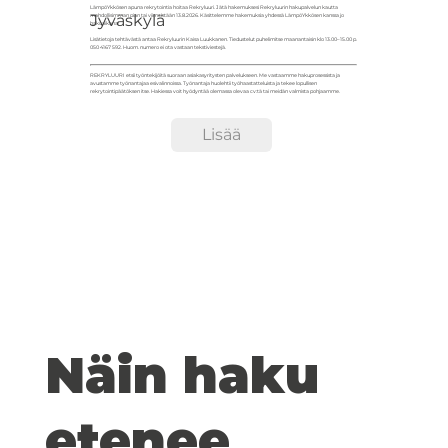
LämpöYkkösen apuna rekrytointia hoitaa Rekryluuri. Jätä hakemuksesi Rekryluurin hakupalvelun kautta
Jyväskylä
mahdollisimman pian tai viimeistään 13.8.2026. Käsittelemme hakemuksia yhdessä LämpöYkkösen kanssa jo
hakuaikana!
Lisätietoja tehtävästä antaa Rekryluurin Kaisa Luukkanen. Tiedustelut puhelimitse maanantaisin klo 13.00–15.00 p.
050 4167 592. Huom. numero ei ota vastaan tekstiviestejä.
REKRYLUURI
etsii työntekijöitä suoraan asiakasyritysten palvelukseen. Me vastaamme hakuprosessista ja
avustamme työnantajaa esivalinnoissa. Työnantaja huolehtii työhaastatteluista ja tekee lopullisen
rekrytointipäätöksen itse. Hakiessa voit hyödyntää olemassa olevaa cv:tä tai meidän valmista pohjaamme.
Lisää
Näin haku
etenee