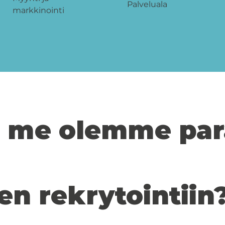
Palveluala
markkinointi
ri me olemme par
en rekrytointiin