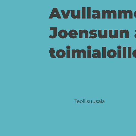
Avullamme
Joensuun a
toimialoill
Teollisuusala