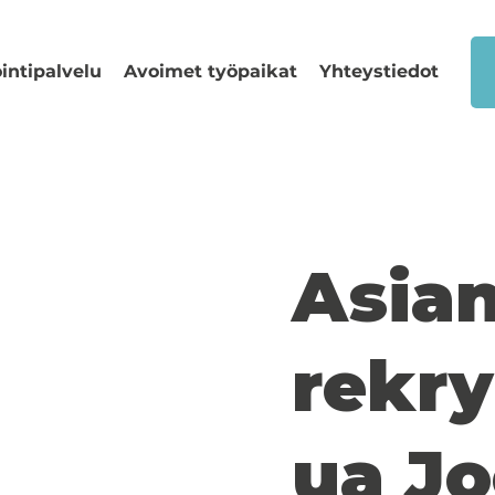
intipalvelu
Avoimet työpaikat
Yhteystiedot
Asia
rekry
ua J