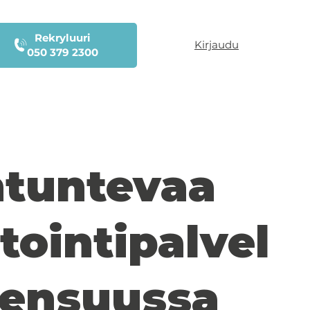
Rekryluuri
Kirjaudu
050 379 2300
ntuntevaa
tointipalvel
oensuussa