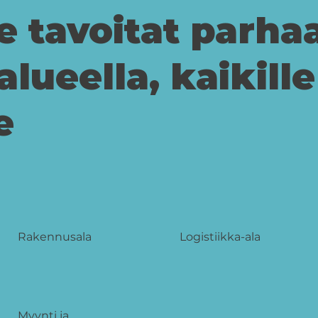
 tavoitat parhaa
lueella, kaikille
e
Rakennusala
Logistiikka-ala
Myynti ja