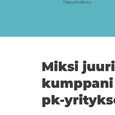
Taloushallinto
Miksi juu
kumppani
pk-yrityks