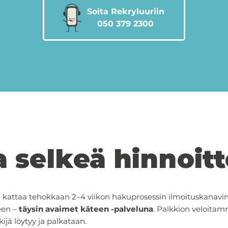
Soita Rekryluuriin
050 379 2300
a selkeä hinnoitt
 kattaa tehokkaan 2–4 viikon hakuprosessin ilmoituskanavin
een –
täysin avaimet käteen -palveluna
. Palkkion veloitamm
ijä löytyy ja palkataan.