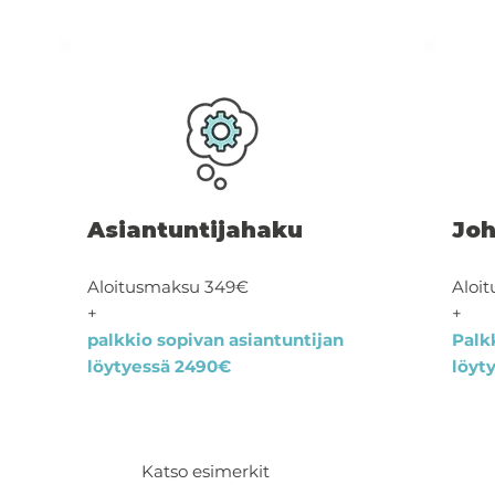
Asiantuntijahaku
Joh
Aloitusmaksu 349€
Aloi
+
+
palkkio sopivan asiantuntijan
Palk
löytyessä 2490€
löyt
Katso esimerkit