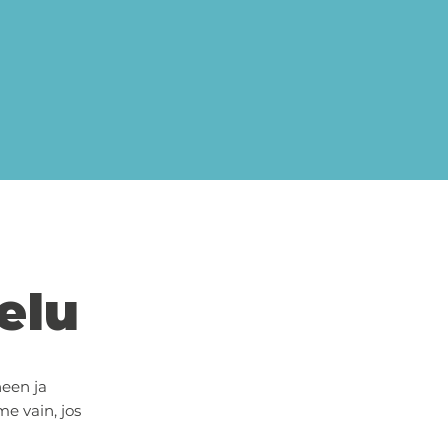
elu
een ja
e vain, jos