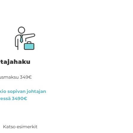
tajahaku
tusmaksu 349€
kio sopivan johtajan
yessä 3490€
Katso esimerkit