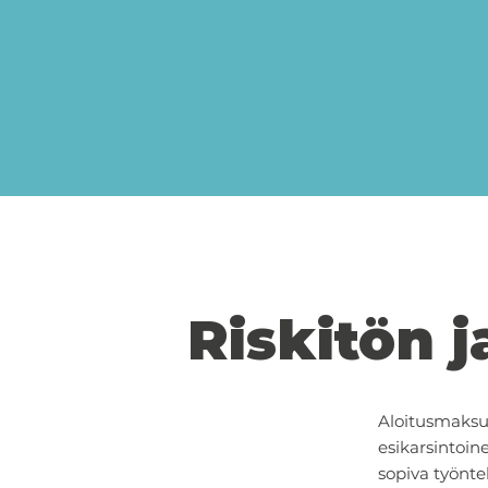
Riskitön j
Aloitusmaksu
esikarsintoin
sopiva työntek