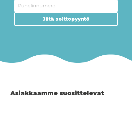
Jätä soittopyyntö
Asiakkaamme suosittelevat