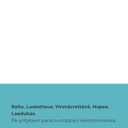
Reilu. Luotettava. Ymmärrettävä. Nopea.
Laadukas.
Pk-yrityksen paras kumppani rekrytoinneissa.