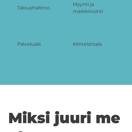
Myynti ja
Taloushallinto
markkinointi
Palveluala
Kiinteistöala
Miksi juuri me