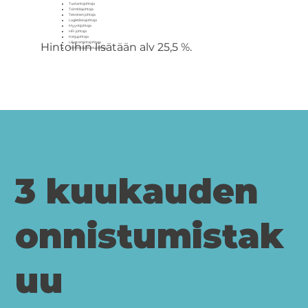
Tuotantojohtaja
Toimitilajohtaja
Tekninen johtaja
Logistiikkajohtaja
Myyntijohtaja
HR-johtaja
Ketjujohtaja
Liiketoimintajohtaja
Hintoihin lisätään alv 25,5 %.
Kiinteistöpalvelujohtaja
3 kuukauden
onnistumistak
uu