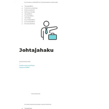
​Kun haussa on esihenkilö tai korkeakoulutettu asiantuntija:
Talouspäällikkö
Tuotannon työnjohtaja
Rakennusinsinööri
Sähkösuunnittelija
Ostopäällikkö
Myyntipäällikkö
Isännöitsijä
Myymäläpäällikkö
Ravintolapäällikkö
Siivoustyönjohtaja
Johtajahaku
Aloitusmaksu 349€
+
Palkkio sopivan johtajan
löytyessä 3490€
Katso esimerkit
​Kun etsit kokenutta johtajaa vaativiin tehtäviin:
Talousjohtaja