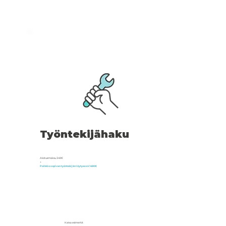
Työntekijähaku
Aloitusmaksu 349€
+
Palkkio sopivan työntekijän löytyessä 1490€
Katso esimerkit