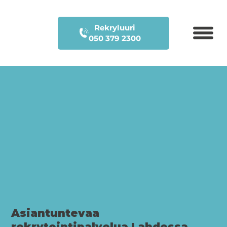
Rekryluuri
050 379 2300
Asiantuntevaa
rekrytointipalvelua Lahdessa