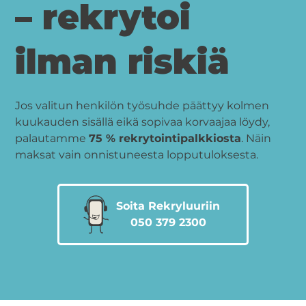
– rekrytoi
ilman riskiä
Jos valitun henkilön työsuhde päättyy kolmen
kuukauden sisällä eikä sopivaa korvaajaa löydy,
palautamme
75 % rekrytointipalkkiosta
. Näin
maksat vain onnistuneesta lopputuloksesta.
Soita Rekryluuriin
050 379 2300