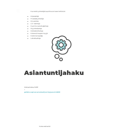
Kun etsit työntekijää suorittavan tason tehtäviin:
Kirjanpitäjä
Prosessityöntekijä
Kirvesmies
LVI-asentaja
Kuorma-autonkuljettaja
Myyntiedustaja
Kiinteistönhoitaja
Kokenut kaupan myyjä
Kokki tai tarjoilija
Laitoshuoltaja
Asiantuntijahaku
Aloitusmaksu 349€
+
palkkio sopivan asiantuntijan löytyessä 2490€
Katso esimerkit