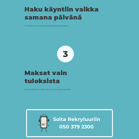
Haku käyntiin vaikka
samana päivänä
Me hoidamme koko hakuprosessin puolestasi alusta loppuun.
Maksat vain
tuloksista
Rekrytointipalkkion maksat vain sopivan työntekijän löytyessä.
Soita Rekryluuriin
050 379 2300