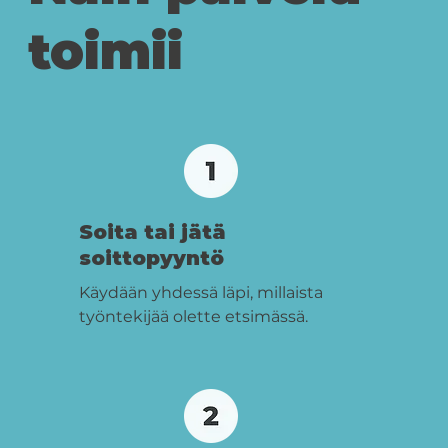
toimii
Soita tai jätä
soittopyyntö
Käydään yhdessä läpi, millaista
työntekijää olette etsimässä.