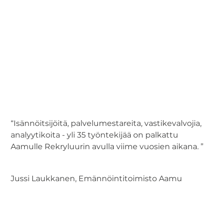
“Isännöitsijöitä, palvelumestareita, vastikevalvojia,
analyytikoita - yli 35 työntekijää on palkattu
Aamulle Rekryluurin avulla viime vuosien aikana. ”
Jussi Laukkanen, Emännöintitoimisto Aamu