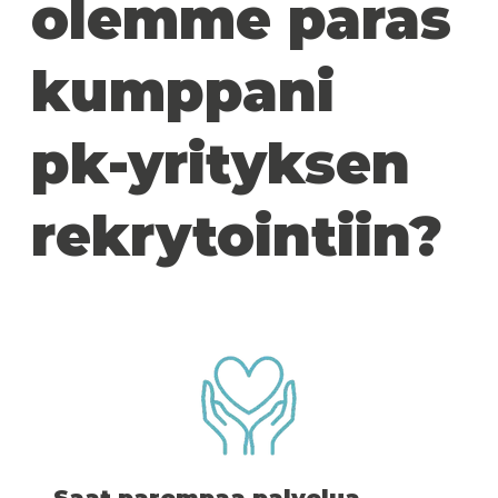
olemme paras
kumppani
pk-yrityksen
rekrytointiin?
Saat parempaa palvelua