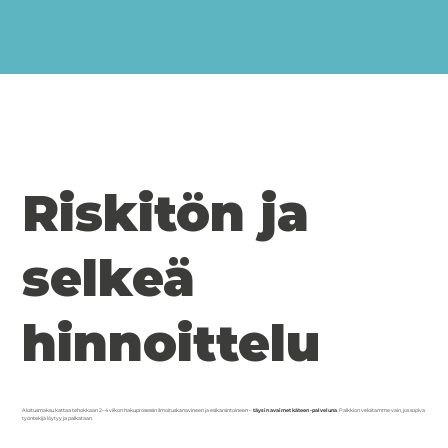
Riskitön ja
selkeä
hinnoittelu
Aloitusmaksu kattaa tehokkaan 2–4 viikon hakuprosessin ilmoituskanavineen ja esikarsintoineen –
täysin avaimet käteen -palveluna
. Palkkion veloitamme vain, jos sopiva
työntekijä löytyy ja palkataan.