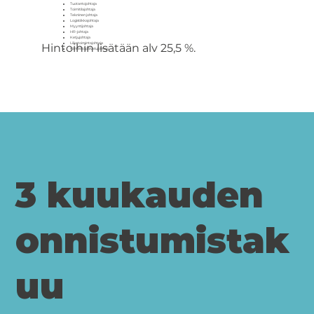
Tuotantojohtaja
Toimitilajohtaja
Tekninen johtaja
Logistiikkajohtaja
Myyntijohtaja
HR-johtaja
Ketjujohtaja
Liiketoimintajohtaja
Hintoihin lisätään alv 25,5 %.
Kiinteistöpalvelujohtaja
3 kuukauden
onnistumistak
uu