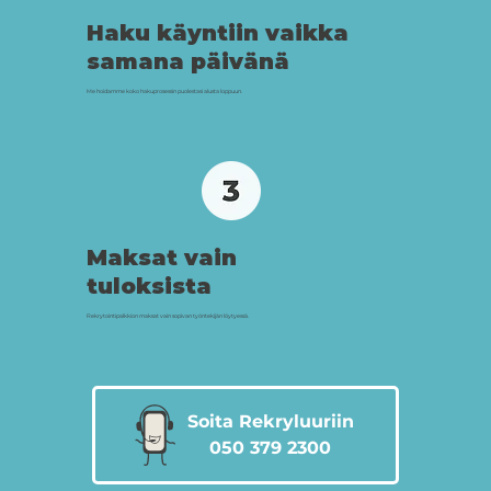
Haku käyntiin vaikka
samana päivänä
Me hoidamme koko hakuprosessin puolestasi alusta loppuun.
Maksat vain
tuloksista
Rekrytointipalkkion maksat vain sopivan työntekijän löytyessä.
Soita Rekryluuriin
050 379 2300