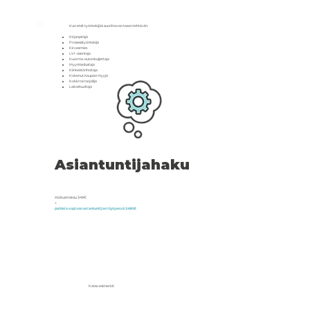
Kun etsit työntekijää suorittavan tason tehtäviin:
Kirjanpitäjä
Prosessityöntekijä
Kirvesmies
LVI-asentaja
Kuorma-autonkuljettaja
Myyntiedustaja
Kiinteistönhoitaja
Kokenut kaupan myyjä
Kokki tai tarjoilija
Laitoshuoltaja
Asiantuntijahaku
Aloitusmaksu 349€
+
palkkio sopivan asiantuntijan löytyessä 2490€
Katso esimerkit