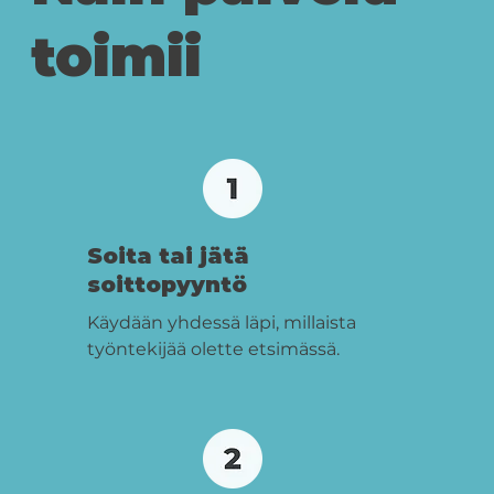
toimii
Soita tai jätä
soittopyyntö
Käydään yhdessä läpi, millaista
työntekijää olette etsimässä.