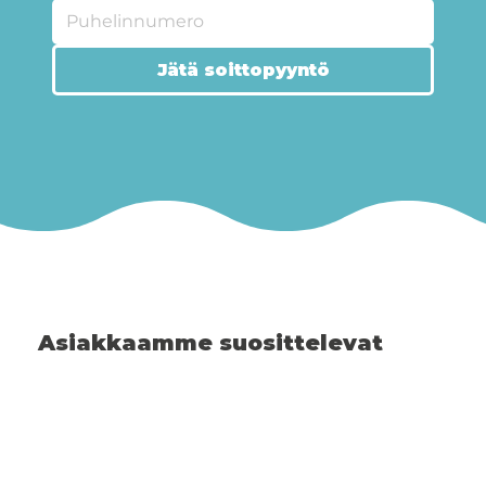
Jätä soittopyyntö
Asiakkaamme suosittelevat