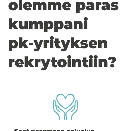
olemme paras
kumppani
pk-yrityksen
rekrytointiin?
Saat parempaa palvelua