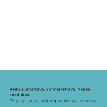
Reilu. Luotettava. Ymmärrettävä. Nopea.
Laadukas.
Pk-yrityksen paras kumppani rekrytoinneissa.