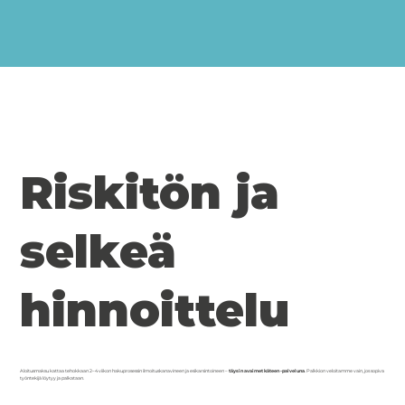
Riskitön ja
selkeä
hinnoittelu
Aloitusmaksu kattaa tehokkaan 2–4 viikon hakuprosessin ilmoituskanavineen ja esikarsintoineen –
täysin avaimet käteen -palveluna
. Palkkion veloitamme vain, jos sopiva
työntekijä löytyy ja palkataan.