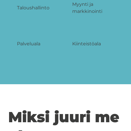
Myynti ja
Taloushallinto
markkinointi
Palveluala
Kiinteistöala
Miksi juuri me