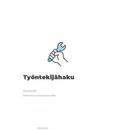
Työntekijähaku
Aloitusmaksu 349€
+
Palkkio sopivan työntekijän löytyessä 1490€
Katso esimerkit