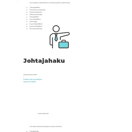
​Kun haussa on esihenkilö tai korkeakoulutettu asiantuntija:
Talouspäällikkö
Tuotannon työnjohtaja
Rakennusinsinööri
Sähkösuunnittelija
Ostopäällikkö
Myyntipäällikkö
Isännöitsijä
Myymäläpäällikkö
Ravintolapäällikkö
Siivoustyönjohtaja
Johtajahaku
Aloitusmaksu 349€
+
Palkkio sopivan johtajan
löytyessä 3490€
Katso esimerkit
​Kun etsit kokenutta johtajaa vaativiin tehtäviin:
Talousjohtaja