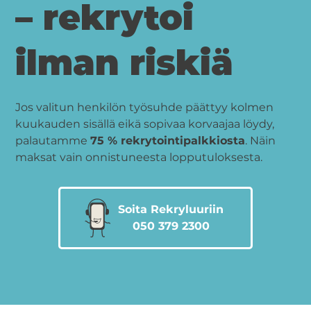
– rekrytoi
ilman riskiä
Jos valitun henkilön työsuhde päättyy kolmen
kuukauden sisällä eikä sopivaa korvaajaa löydy,
palautamme
75 % rekrytointipalkkiosta
. Näin
maksat vain onnistuneesta lopputuloksesta.
Soita Rekryluuriin
050 379 2300