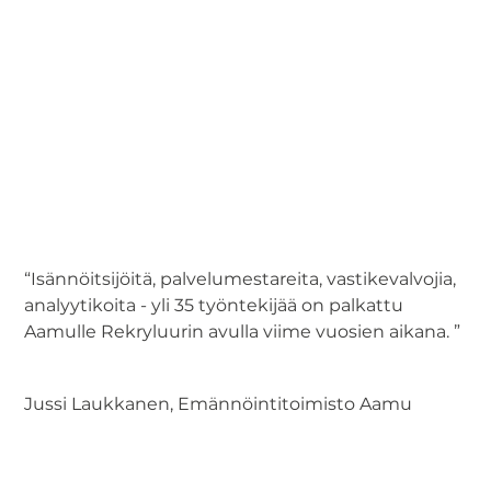
“Isännöitsijöitä, palvelumestareita, vastikevalvojia,
analyytikoita - yli 35 työntekijää on palkattu
Aamulle Rekryluurin avulla viime vuosien aikana. ”
Jussi Laukkanen, Emännöintitoimisto Aamu