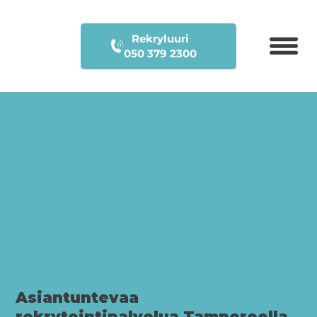
Rekryluuri
050 379 2300
Asiantuntevaa
rekrytointipalvelua Tampereella