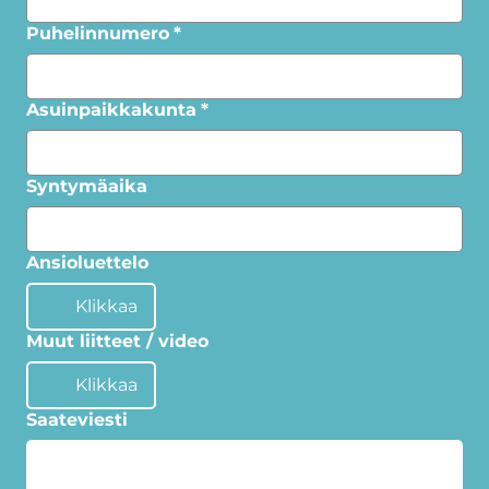
Puhelinnumero
*
Asuinpaikkakunta
*
Syntymäaika
Ansioluettelo
Klikkaa
Muut liitteet / video
Klikkaa
Saateviesti