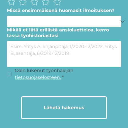
Missä ensimmäisenä huomasit ilmoituksen?
Mikäli et liitä erillistä ansioluetteloa, kerro
tässä työhistoriastasi
Olen lukenut työnhakijan 
tietosuojaselosteen.
*
Lähetä hakemus