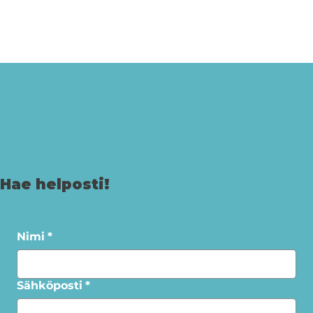
Hae helposti!
Nimi
*
Sähköposti
*