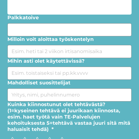
Palkkatoive
Milloin voit aloittaa työskentelyn
Mihin asti olet käytettävissä?
Mahdolliset suosittelijat
Kuinka kiinnostunut olet tehtävästä?
(1=kyseinen tehtävä ei juurikaan kiinnosta,
esim. haet työtä vain TE-Palvelujen
kehoituksesta 5=tehtävä vastaa juuri sitä mitä
haluaisit tehdä)
*