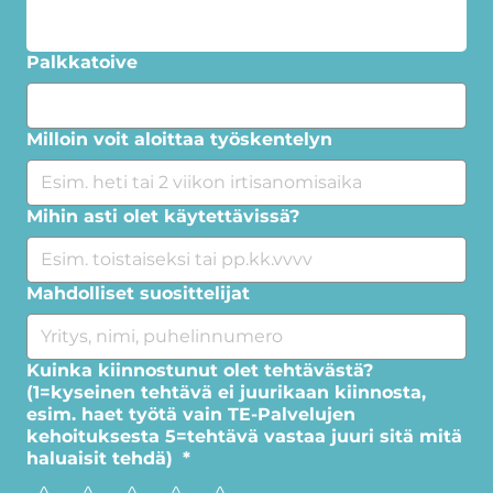
Palkkatoive
Milloin voit aloittaa työskentelyn
Mihin asti olet käytettävissä?
Mahdolliset suosittelijat
Kuinka kiinnostunut olet tehtävästä?
(1=kyseinen tehtävä ei juurikaan kiinnosta,
esim. haet työtä vain TE-Palvelujen
kehoituksesta 5=tehtävä vastaa juuri sitä mitä
haluaisit tehdä)
*