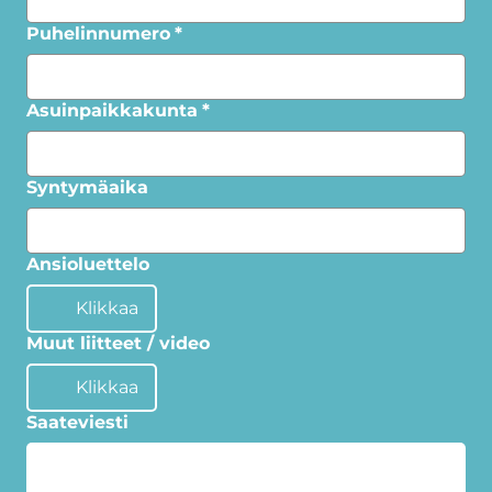
Puhelinnumero
*
Asuinpaikkakunta
*
Syntymäaika
Ansioluettelo
Klikkaa
Muut liitteet / video
Klikkaa
Saateviesti