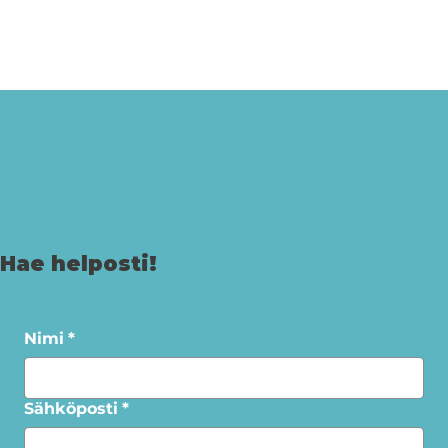
Hae helposti!
Nimi
*
Sähköposti
*