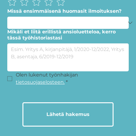
Missä ensimmäisenä huomasit ilmoituksen?
Mikäli et liitä erillistä ansioluetteloa, kerro
tässä työhistoriastasi
Olen lukenut työnhakijan 
tietosuojaselosteen.
*
Lähetä hakemus