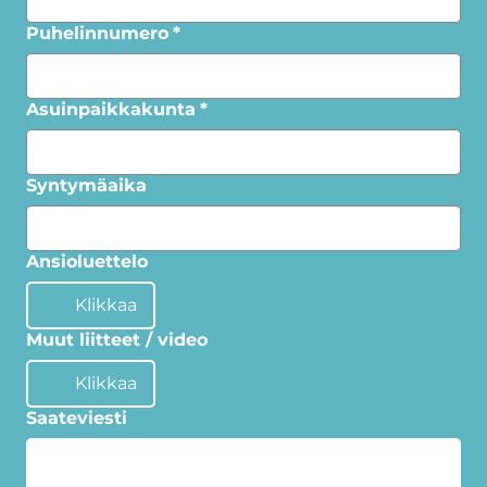
Puhelinnumero
*
Asuinpaikkakunta
*
Syntymäaika
Ansioluettelo
Klikkaa
Muut liitteet / video
Klikkaa
Saateviesti