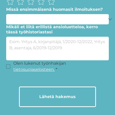
Missä ensimmäisenä huomasit ilmoituksen?
Mikäli et liitä erillistä ansioluetteloa, kerro
tässä työhistoriastasi
Olen lukenut työnhakijan 
tietosuojaselosteen.
*
Lähetä hakemus