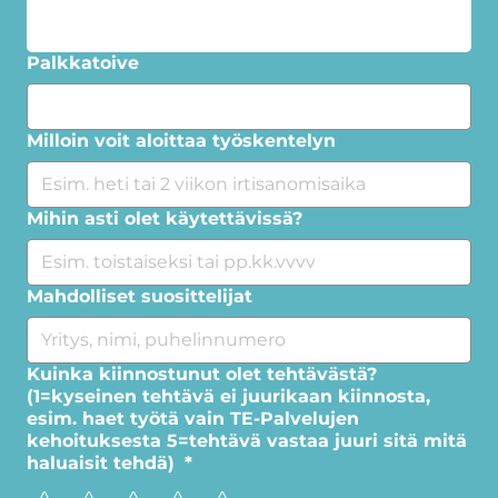
Palkkatoive
Milloin voit aloittaa työskentelyn
Mihin asti olet käytettävissä?
Mahdolliset suosittelijat
Kuinka kiinnostunut olet tehtävästä?
(1=kyseinen tehtävä ei juurikaan kiinnosta,
esim. haet työtä vain TE-Palvelujen
kehoituksesta 5=tehtävä vastaa juuri sitä mitä
haluaisit tehdä)
*