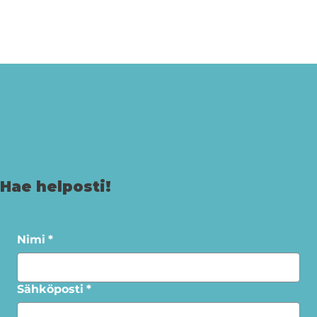
Hae helposti!
Nimi
*
Sähköposti
*