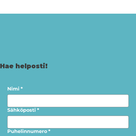
Hae helposti!
Nimi
*
Sähköposti
*
Puhelinnumero
*