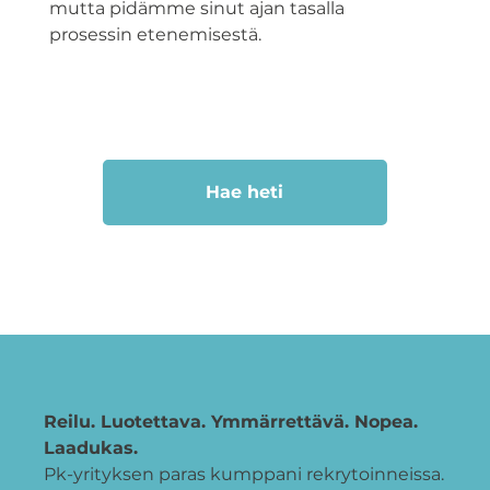
mutta pidämme sinut ajan tasalla
prosessin etenemisestä.
Hae heti
Reilu. Luotettava. Ymmärrettävä. Nopea.
Laadukas.
Pk-yrityksen paras kumppani rekrytoinneissa.