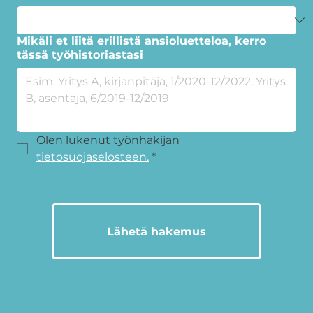
Mikäli et liitä erillistä ansioluetteloa, kerro
tässä työhistoriastasi
Olen lukenut työnhakijan 
tietosuojaselosteen.
*
Lähetä hakemus