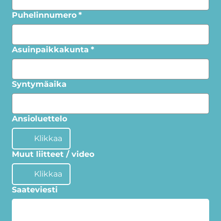
Puhelinnumero
*
Asuinpaikkakunta
*
Syntymäaika
Ansioluettelo
Klikkaa
Muut liitteet / video
Klikkaa
Saateviesti