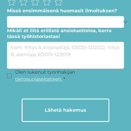
Missä ensimmäisenä huomasit ilmoituksen?
Mikäli et liitä erillistä ansioluetteloa, kerro
tässä työhistoriastasi
Olen lukenut työnhakijan 
tietosuojaselosteen.
*
Lähetä hakemus