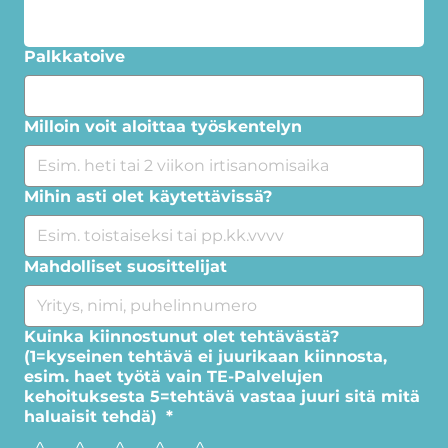
Palkkatoive
Milloin voit aloittaa työskentelyn
Mihin asti olet käytettävissä?
Mahdolliset suosittelijat
Kuinka kiinnostunut olet tehtävästä?
(1=kyseinen tehtävä ei juurikaan kiinnosta,
esim. haet työtä vain TE-Palvelujen
kehoituksesta 5=tehtävä vastaa juuri sitä mitä
haluaisit tehdä)
*