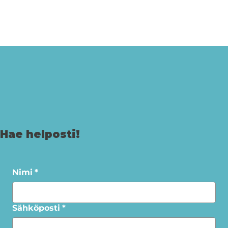
Hae helposti!
Nimi
*
Sähköposti
*