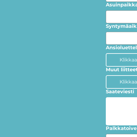
Asuinpaikk
Syntymäaik
Ansioluette
Klikkaa
Muut liittee
Klikkaa
Saateviesti
Palkkatoive