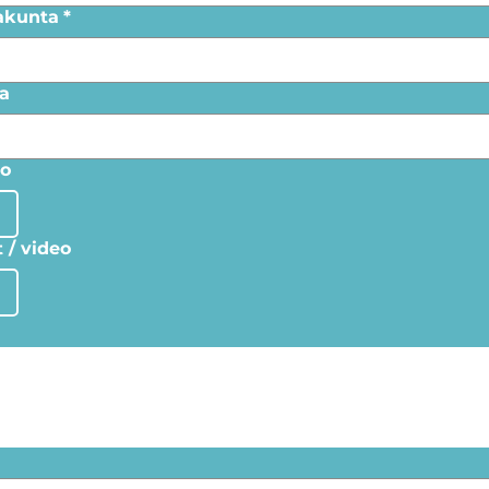
akunta
*
a
lo
t / video