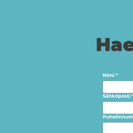
Hae
Nimi
*
Sähköposti
Puhelinnum