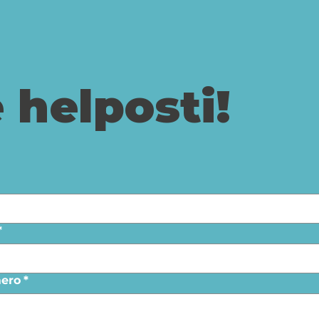
 helposti!
*
ero
*