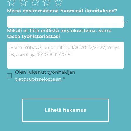
Missä ensimmäisenä huomasit ilmoituksen?
Mikäli et liitä erillistä ansioluetteloa, kerro
tässä työhistoriastasi
Olen lukenut työnhakijan 
tietosuojaselosteen.
*
Lähetä hakemus