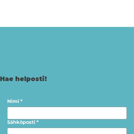
Hae helposti!
Nimi
*
Sähköposti
*