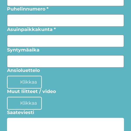
Puhelinnumero
*
Asuinpaikkakunta
*
Syntymäaika
Ansioluettelo
Klikkaa
Muut liitteet / video
Klikkaa
Saateviesti