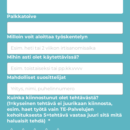
Palkkatoive
Milloin voit aloittaa työskentelyn
Mihin asti olet käytettävissä?
Mahdolliset suosittelijat
Kuinka kiinnostunut olet tehtävästä?
(1=kyseinen tehtävä ei juurikaan kiinnosta,
esim. haet työtä vain TE-Palvelujen
kehoituksesta 5=tehtävä vastaa juuri sitä mitä
haluaisit tehdä)
*