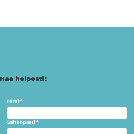
Hae helposti!
Nimi
*
Sähköposti
*