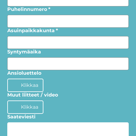
Puhelinnumero
*
Asuinpaikkakunta
*
Syntymäaika
Ansioluettelo
Klikkaa
Muut liitteet / video
Klikkaa
Saateviesti