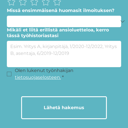
Missä ensimmäisenä huomasit ilmoituksen?
Mikäli et liitä erillistä ansioluetteloa, kerro
tässä työhistoriastasi
Olen lukenut työnhakijan 
tietosuojaselosteen.
*
Lähetä hakemus