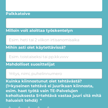
Palkkatoive
Milloin voit aloittaa työskentelyn
Mihin asti olet käytettävissä?
Mahdolliset suosittelijat
Kuinka kiinnostunut olet tehtävästä?
(1=kyseinen tehtävä ei juurikaan kiinnosta,
esim. haet työtä vain TE-Palvelujen
kehoituksesta 5=tehtävä vastaa juuri sitä mitä
haluaisit tehdä)
*