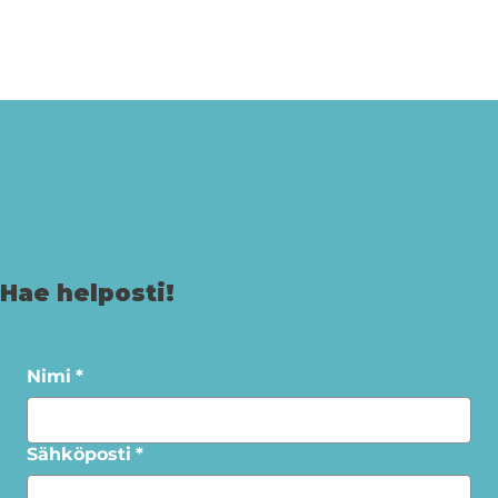
Hae helposti!
Nimi
*
Sähköposti
*