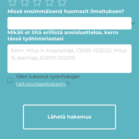
Missä ensimmäisenä huomasit ilmoituksen?
Mikäli et liitä erillistä ansioluetteloa, kerro
tässä työhistoriastasi
Olen lukenut työnhakijan 
tietosuojaselosteen.
*
Lähetä hakemus