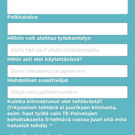
Palkkatoive
Milloin voit aloittaa työskentelyn
Mihin asti olet käytettävissä?
Mahdolliset suosittelijat
Kuinka kiinnostunut olet tehtävästä?
(1=kyseinen tehtävä ei juurikaan kiinnosta,
esim. haet työtä vain TE-Palvelujen
kehoituksesta 5=tehtävä vastaa juuri sitä mitä
haluaisit tehdä)
*