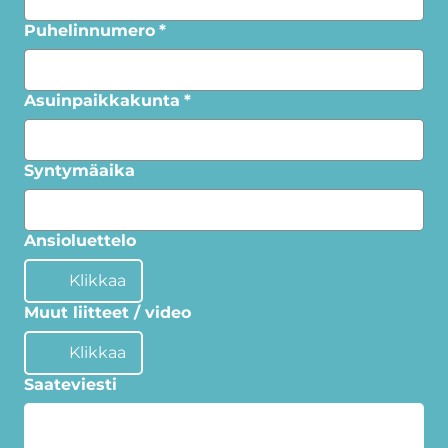
Puhelinnumero
*
Asuinpaikkakunta
*
Syntymäaika
Ansioluettelo
Klikkaa
Muut liitteet / video
Klikkaa
Saateviesti