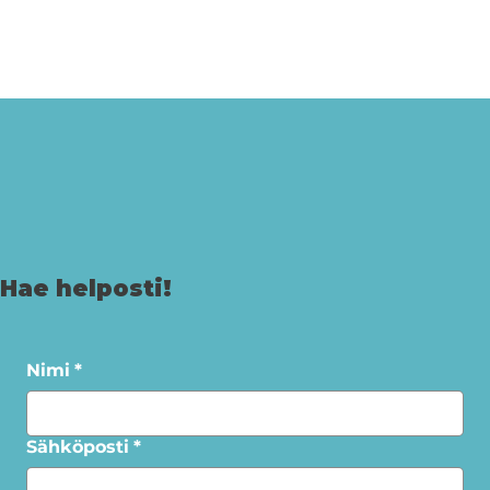
Hae helposti!
Nimi
*
Sähköposti
*