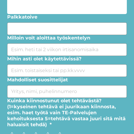
Palkkatoive
Milloin voit aloittaa työskentelyn
Mihin asti olet käytettävissä?
Mahdolliset suosittelijat
Kuinka kiinnostunut olet tehtävästä?
(1=kyseinen tehtävä ei juurikaan kiinnosta,
esim. haet työtä vain TE-Palvelujen
kehoituksesta 5=tehtävä vastaa juuri sitä mitä
haluaisit tehdä)
*