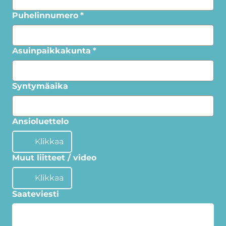
Puhelinnumero
*
Asuinpaikkakunta
*
Syntymäaika
Ansioluettelo
Klikkaa
Muut liitteet / video
Klikkaa
Saateviesti