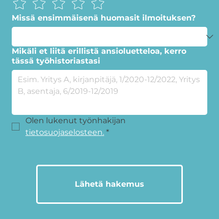
Missä ensimmäisenä huomasit ilmoituksen?
Mikäli et liitä erillistä ansioluetteloa, kerro
tässä työhistoriastasi
Olen lukenut työnhakijan 
tietosuojaselosteen.
*
Lähetä hakemus