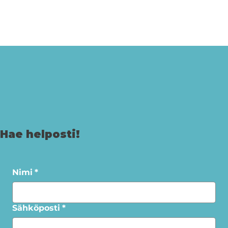
Hae helposti!
Nimi
*
Sähköposti
*