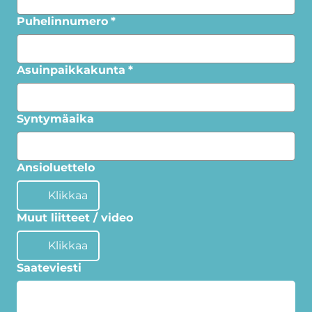
Puhelinnumero
*
Asuinpaikkakunta
*
Syntymäaika
Ansioluettelo
Klikkaa
Muut liitteet / video
Klikkaa
Saateviesti