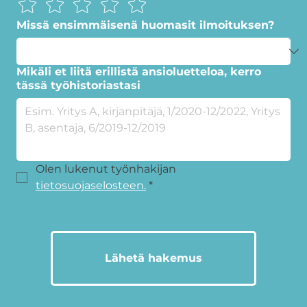
Missä ensimmäisenä huomasit ilmoituksen?
Mikäli et liitä erillistä ansioluetteloa, kerro
tässä työhistoriastasi
Olen lukenut työnhakijan 
tietosuojaselosteen.
*
Lähetä hakemus