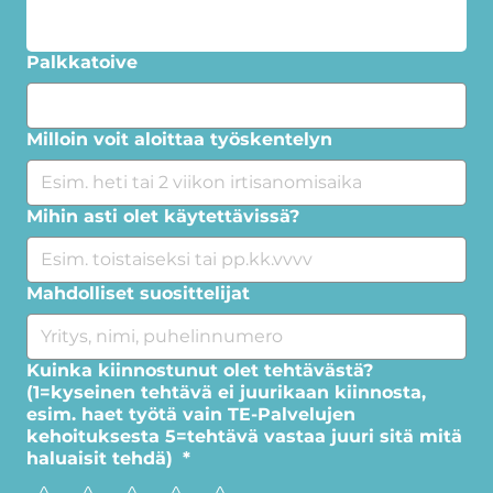
Palkkatoive
Milloin voit aloittaa työskentelyn
Mihin asti olet käytettävissä?
Mahdolliset suosittelijat
Kuinka kiinnostunut olet tehtävästä?
(1=kyseinen tehtävä ei juurikaan kiinnosta,
esim. haet työtä vain TE-Palvelujen
kehoituksesta 5=tehtävä vastaa juuri sitä mitä
haluaisit tehdä)
*