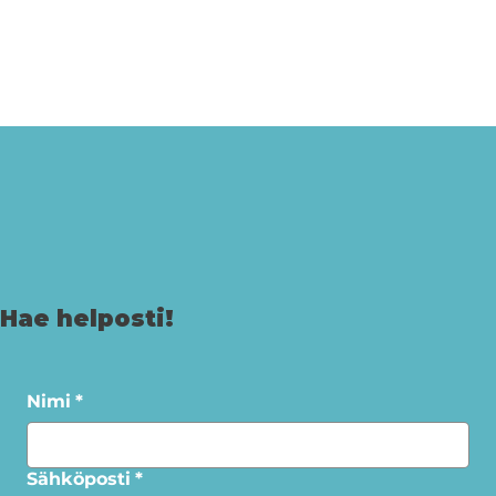
Hae helposti!
Nimi
*
Sähköposti
*