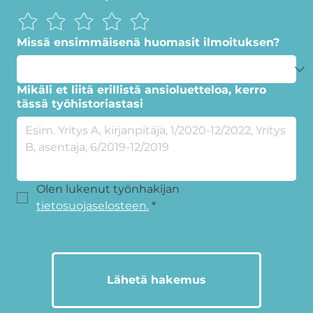
Missä ensimmäisenä huomasit ilmoituksen?
Mikäli et liitä erillistä ansioluetteloa, kerro
tässä työhistoriastasi
Olen lukenut työnhakijan 
tietosuojaselosteen.
*
Lähetä hakemus