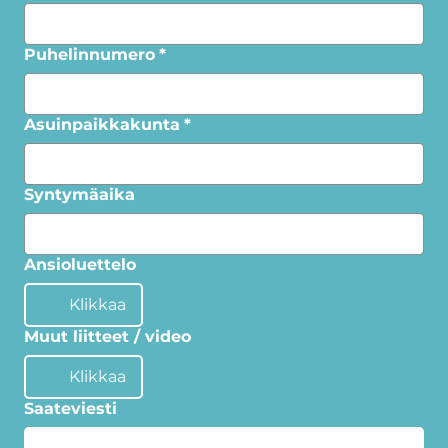
Puhelinnumero
*
Asuinpaikkakunta
*
Syntymäaika
Ansioluettelo
Klikkaa
Muut liitteet / video
Klikkaa
Saateviesti