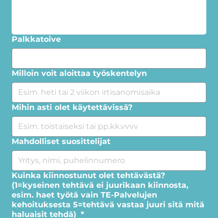
Palkkatoive
Milloin voit aloittaa työskentelyn
Mihin asti olet käytettävissä?
Mahdolliset suosittelijat
Kuinka kiinnostunut olet tehtävästä?
(1=kyseinen tehtävä ei juurikaan kiinnosta,
esim. haet työtä vain TE-Palvelujen
kehoituksesta 5=tehtävä vastaa juuri sitä mitä
haluaisit tehdä)
*