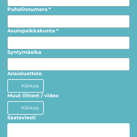
Puhelinnumero
*
Asuinpaikkakunta
*
Syntymäaika
Ansioluettelo
Klikkaa
Muut liitteet / video
Klikkaa
Saateviesti