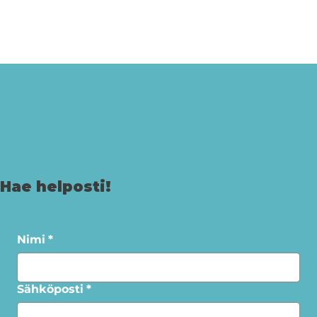
Hae helposti!
Nimi
*
Sähköposti
*