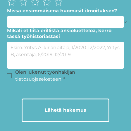
Missä ensimmäisenä huomasit ilmoituksen?
Mikäli et liitä erillistä ansioluetteloa, kerro
tässä työhistoriastasi
Olen lukenut työnhakijan 
tietosuojaselosteen.
*
Lähetä hakemus