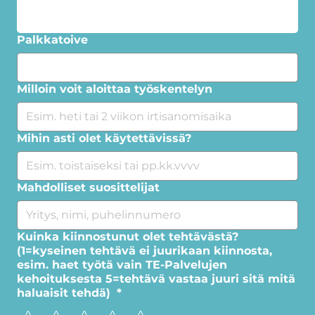
Palkkatoive
Milloin voit aloittaa työskentelyn
Mihin asti olet käytettävissä?
Mahdolliset suosittelijat
Kuinka kiinnostunut olet tehtävästä?
(1=kyseinen tehtävä ei juurikaan kiinnosta,
esim. haet työtä vain TE-Palvelujen
kehoituksesta 5=tehtävä vastaa juuri sitä mitä
haluaisit tehdä)
*