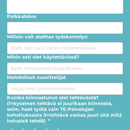
Palkkatoive
Milloin voit aloittaa työskentelyn
Mihin asti olet käytettävissä?
Mahdolliset suosittelijat
Kuinka kiinnostunut olet tehtävästä?
(1=kyseinen tehtävä ei juurikaan kiinnosta,
esim. haet työtä vain TE-Palvelujen
kehoituksesta 5=tehtävä vastaa juuri sitä mitä
haluaisit tehdä)
*