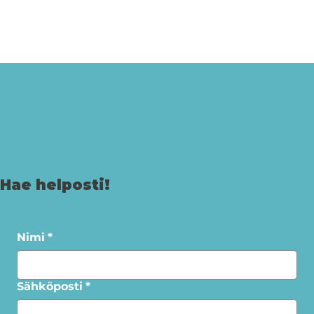
Hae helposti!
Nimi
*
Sähköposti
*