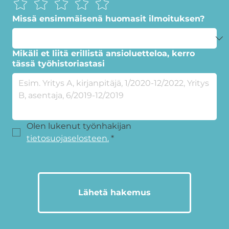
Missä ensimmäisenä huomasit ilmoituksen?
Mikäli et liitä erillistä ansioluetteloa, kerro
tässä työhistoriastasi
Olen lukenut työnhakijan 
tietosuojaselosteen.
*
Lähetä hakemus