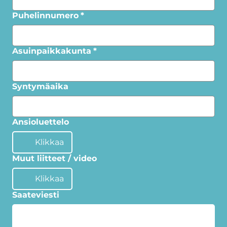
Puhelinnumero
*
Asuinpaikkakunta
*
Syntymäaika
Ansioluettelo
Klikkaa
Muut liitteet / video
Klikkaa
Saateviesti