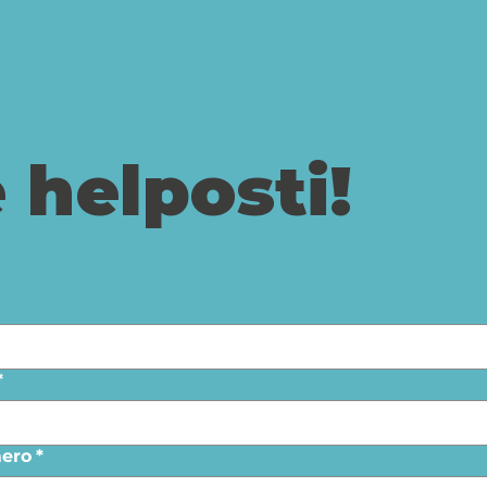
 helposti!
*
ero
*