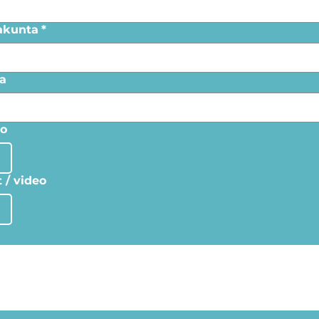
akunta
*
a
lo
t / video