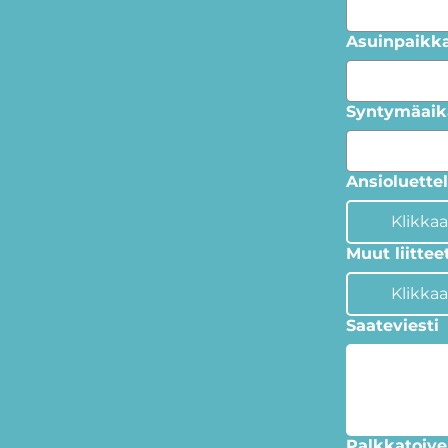
Asuinpaikk
Syntymäaik
Ansioluette
Klikkaa
Muut liittee
Klikkaa
Saateviesti
Palkkatoive