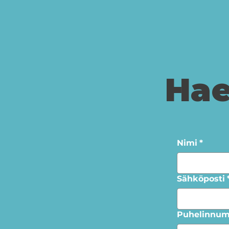
Hae
Nimi
*
Sähköposti
Puhelinnum