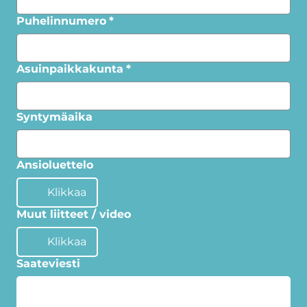
Puhelinnumero
*
Asuinpaikkakunta
*
Syntymäaika
Ansioluettelo
Klikkaa
Muut liitteet / video
Klikkaa
Saateviesti