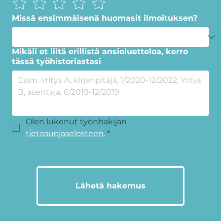
Missä ensimmäisenä huomasit ilmoituksen?
Mikäli et liitä erillistä ansioluetteloa, kerro
tässä työhistoriastasi
Olen lukenut työnhakijan 
tietosuojaselosteen.
*
Lähetä hakemus