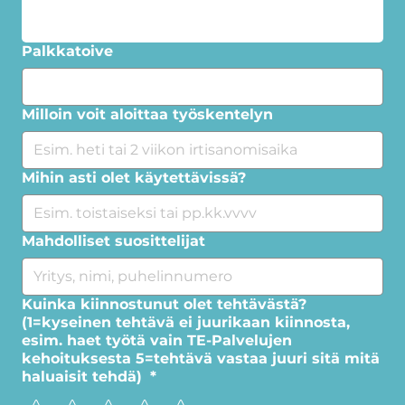
Palkkatoive
Milloin voit aloittaa työskentelyn
Mihin asti olet käytettävissä?
Mahdolliset suosittelijat
Kuinka kiinnostunut olet tehtävästä?
(1=kyseinen tehtävä ei juurikaan kiinnosta,
esim. haet työtä vain TE-Palvelujen
kehoituksesta 5=tehtävä vastaa juuri sitä mitä
haluaisit tehdä)
*