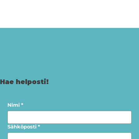
Hae helposti!
Nimi
*
Sähköposti
*