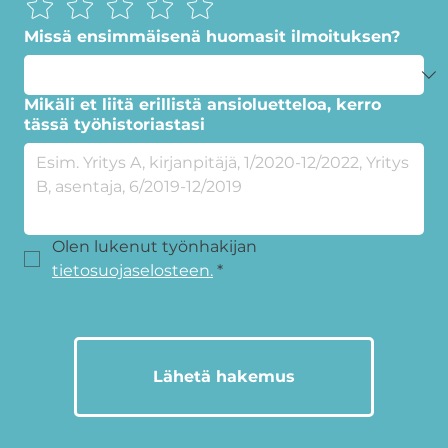
Missä ensimmäisenä huomasit ilmoituksen?
Mikäli et liitä erillistä ansioluetteloa, kerro
tässä työhistoriastasi
Olen lukenut työnhakijan 
tietosuojaselosteen.
*
Lähetä hakemus