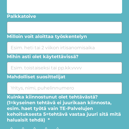
Palkkatoive
Milloin voit aloittaa työskentelyn
Mihin asti olet käytettävissä?
Mahdolliset suosittelijat
Kuinka kiinnostunut olet tehtävästä?
(1=kyseinen tehtävä ei juurikaan kiinnosta,
esim. haet työtä vain TE-Palvelujen
kehoituksesta 5=tehtävä vastaa juuri sitä mitä
haluaisit tehdä)
*