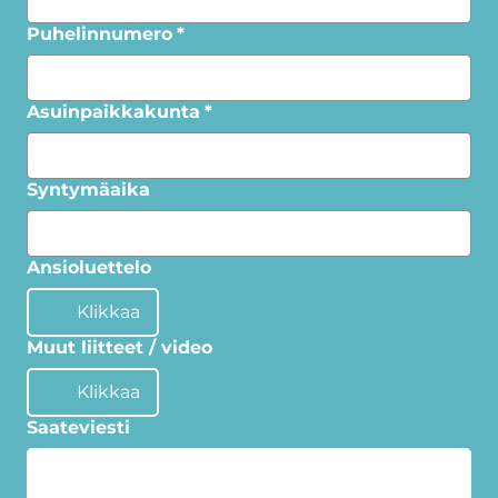
Puhelinnumero
*
Asuinpaikkakunta
*
Syntymäaika
Ansioluettelo
Klikkaa
Muut liitteet / video
Klikkaa
Saateviesti