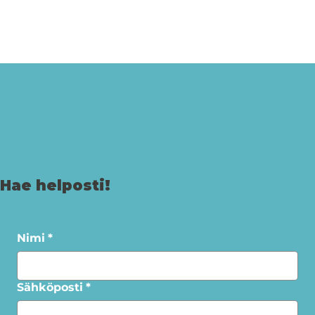
Hae helposti!
Nimi
*
Sähköposti
*