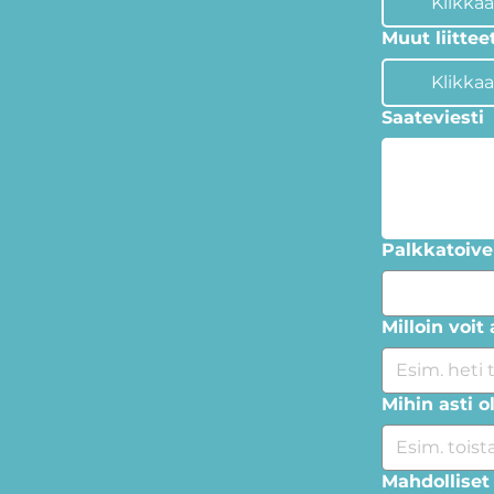
Klikkaa
Muut liittee
Klikkaa
Saateviesti
Palkkatoive
Milloin voit
Mihin asti o
Mahdolliset 