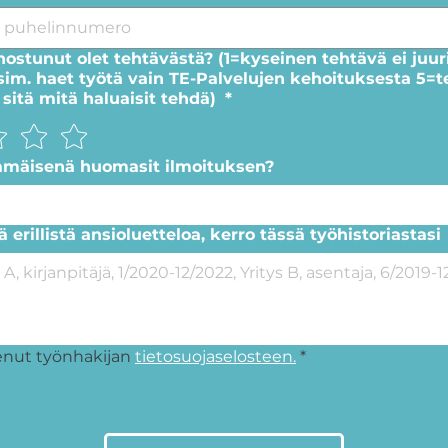
nostunut olet tehtävästä? (1=kyseinen tehtävä ei juu
esim. haet työtä vain TE-Palvelujen kehoituksesta 5=
 sitä mitä haluaisit tehdä)
*
mmäisenä huomasit ilmoituksen?
tä erillistä ansioluetteloa, kerro tässä työhistoriastasi
enut työnhakijan 
tietosuojaselosteen.
*