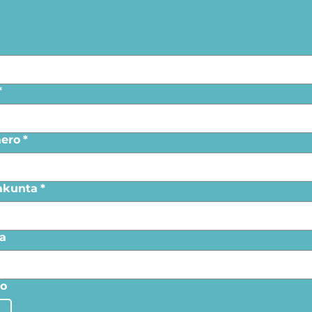
*
ero
*
akunta
*
a
lo