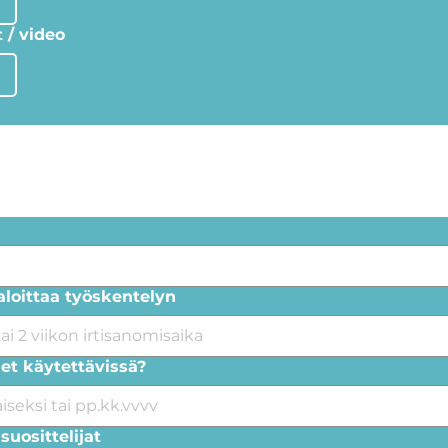
t / video
 aloittaa työskentelyn
let käytettävissä?
suosittelijat