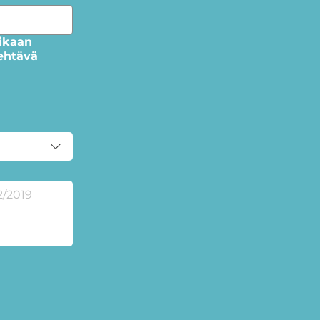
rikaan
tehtävä