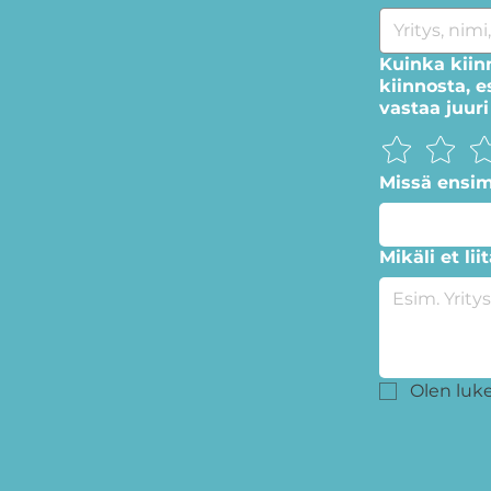
Kuinka kiin
kiinnosta, 
vastaa juuri
Missä ensi
Mikäli et lii
Olen luk