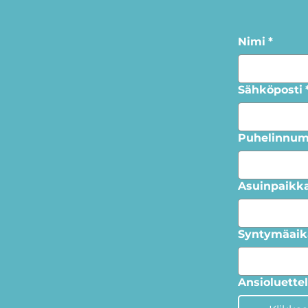
Nimi
*
Sähköposti
Puhelinnum
Asuinpaikk
Syntymäaik
Ansioluette