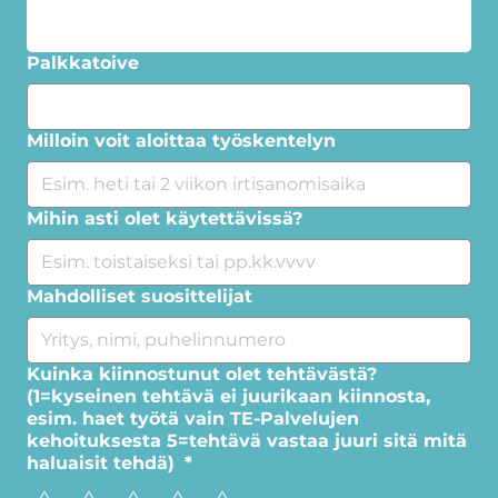
Palkkatoive
Milloin voit aloittaa työskentelyn
Mihin asti olet käytettävissä?
Mahdolliset suosittelijat
Kuinka kiinnostunut olet tehtävästä?
(1=kyseinen tehtävä ei juurikaan kiinnosta,
esim. haet työtä vain TE-Palvelujen
kehoituksesta 5=tehtävä vastaa juuri sitä mitä
haluaisit tehdä)
*