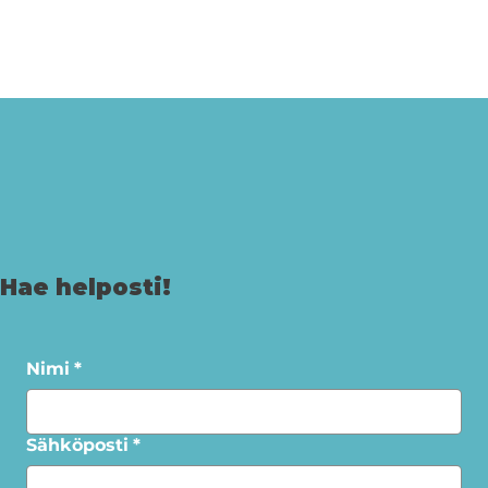
Hae helposti!
Nimi
*
Sähköposti
*