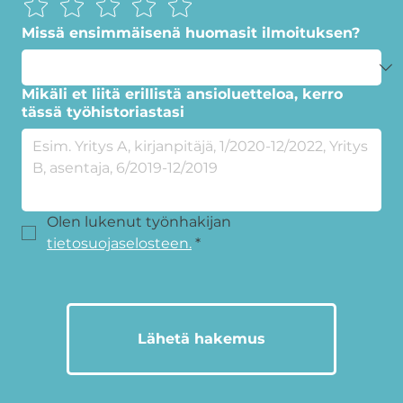
Missä ensimmäisenä huomasit ilmoituksen?
Mikäli et liitä erillistä ansioluetteloa, kerro
tässä työhistoriastasi
Olen lukenut työnhakijan 
tietosuojaselosteen.
*
Lähetä hakemus