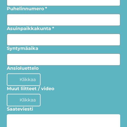
Puhelinnumero
*
Asuinpaikkakunta
*
Syntymäaika
Ansioluettelo
Klikkaa
Muut liitteet / video
Klikkaa
Saateviesti