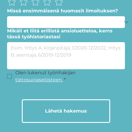
Missä ensimmäisenä huomasit ilmoituksen?
Mikäli et liitä erillistä ansioluetteloa, kerro
tässä työhistoriastasi
Olen lukenut työnhakijan 
tietosuojaselosteen.
*
Lähetä hakemus