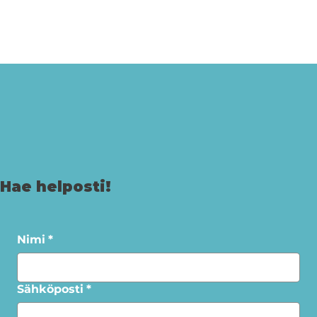
Hae helposti!
Nimi
*
Sähköposti
*