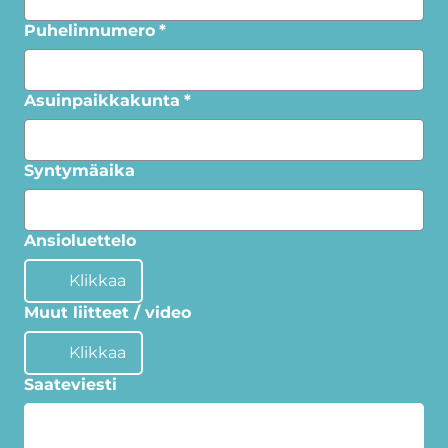
Puhelinnumero
*
Asuinpaikkakunta
*
Syntymäaika
Ansioluettelo
Klikkaa
Muut liitteet / video
Klikkaa
Saateviesti