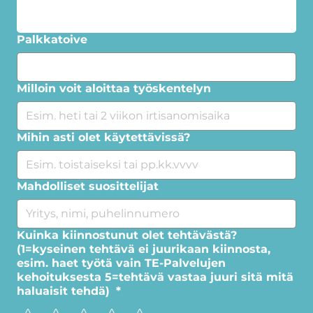
Palkkatoive
Milloin voit aloittaa työskentelyn
Mihin asti olet käytettävissä?
Mahdolliset suosittelijat
Kuinka kiinnostunut olet tehtävästä?
(1=kyseinen tehtävä ei juurikaan kiinnosta,
esim. haet työtä vain TE-Palvelujen
kehoituksesta 5=tehtävä vastaa juuri sitä mitä
haluaisit tehdä)
*