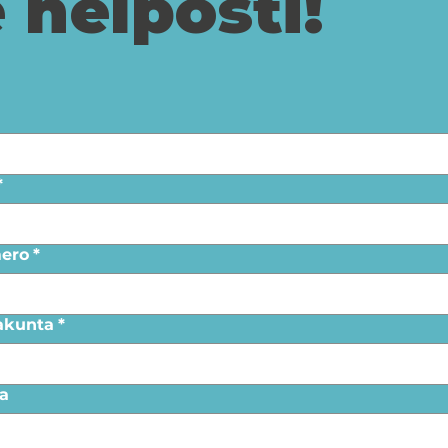
 helposti!
*
ero
*
akunta
*
a