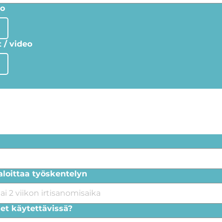
lo
t / video
 aloittaa työskentelyn
let käytettävissä?