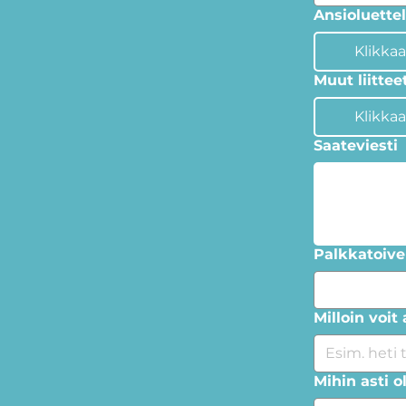
Ansioluette
Klikkaa
Muut liittee
Klikkaa
Saateviesti
Palkkatoive
Milloin voit
Mihin asti o