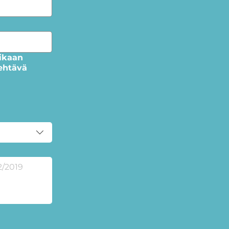
rikaan
tehtävä