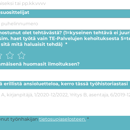
suosittelijat
nostunut olet tehtävästä? (1=kyseinen tehtävä ei juu
esim. haet työtä vain TE-Palvelujen kehoituksesta 5=
 sitä mitä haluaisit tehdä)
*
mmäisenä huomasit ilmoituksen?
tä erillistä ansioluetteloa, kerro tässä työhistoriastasi
enut työnhakijan 
tietosuojaselosteen.
*