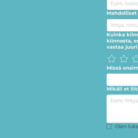
Mahdolliset 
Kuinka kiin
kiinnosta, 
vastaa juuri
Missä ensi
Mikäli et lii
Olen luk