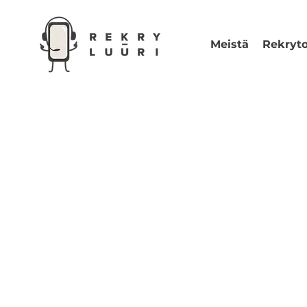
Meistä
Rekryto