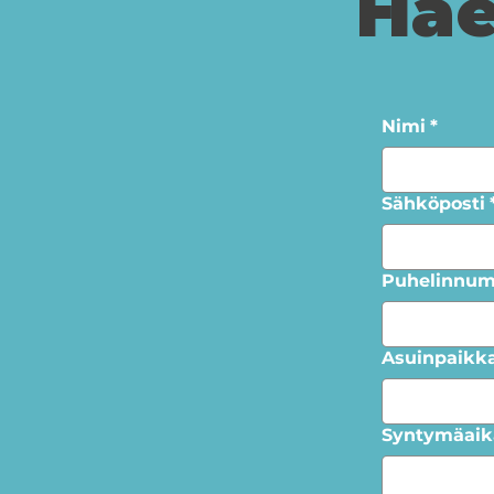
Hae
Nimi
*
Sähköposti
Puhelinnum
Asuinpaikk
Syntymäaik